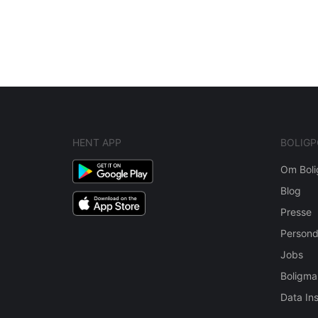
Navigation
til
indlæg
HENT APP
BOLIGP
Om Boli
Blog
Presse
Persond
Jobs
Boligma
Data Ins