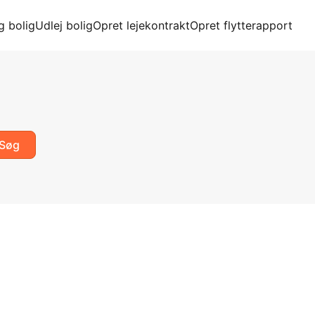
g bolig
Udlej bolig
Opret lejekontrakt
Opret flytterapport