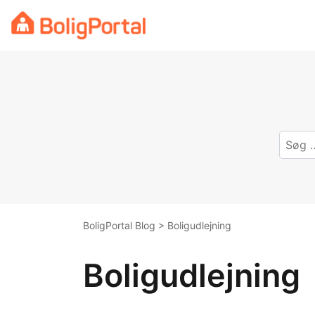
Skip
to
content
BoligPortal Blog
>
Boligudlejning
Boligudlejning