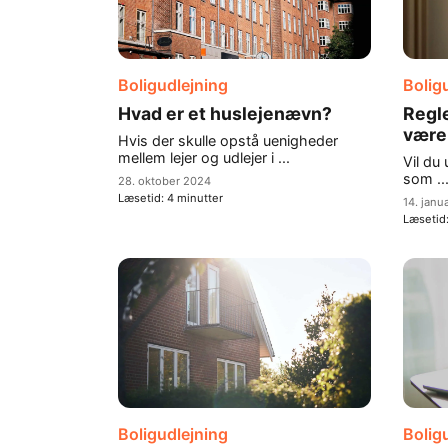
Boligudlejning
Bolig
Hvad er et huslejenævn?
Regle
være
Hvis der skulle opstå uenigheder
mellem lejer og udlejer i ...
Vil du 
som ..
28. oktober 2024
Læsetid:
4
minutter
14. janu
Læsetid
Boligudlejning
Bolig