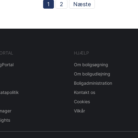
1
2
Næste
ORTAL
HJÆLP
gPortal
Om boligsøgning
Om boligudlejning
Boligadministration
atapolitik
Kontakt os
Cookies
nager
Vilkår
ights