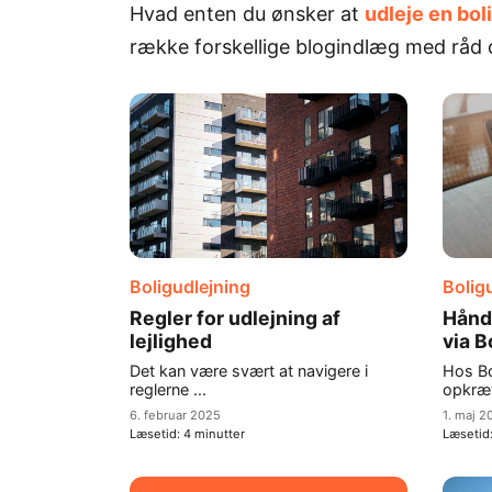
Hvad enten du ønsker at
udleje en bol
række forskellige blogindlæg med råd og
Boligudlejning
Bolig
Regler for udlejning af
Hånd
lejlighed
via B
Det kan være svært at navigere i
Hos Bo
reglerne ...
opkræv
6. februar 2025
1. maj 2
Læsetid:
4
minutter
Læsetid