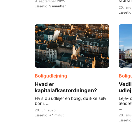
største
9. september 2025
Læsetid:
3
minutter
25. janu
Læsetid
Boligudlejning
Bolig
Hvad er
Vedli
kapitalafkastordningen?
udle
Hvis du udlejer en bolig, du ikke selv
Leje- 
bor i, ...
ændret
...
20. juni 2025
26. janu
Læsetid:
< 1
minut
Læsetid