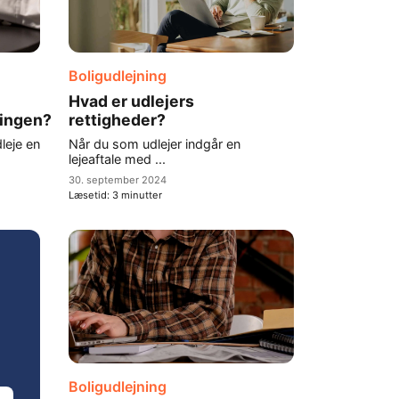
Boligudlejning
Hvad er udlejers
ingen?
rettigheder?
dleje en
Når du som udlejer indgår en
lejeaftale med ...
30. september 2024
Læsetid:
3
minutter
Boligudlejning