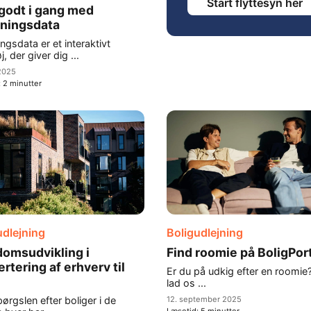
Start flyttesyn her
godt i gang med
jningsdata
ngsdata er et interaktivt
, der giver dig ...
 2025
:
2
minutter
udlejning
Boligudlejning
domsudvikling i
Find roomie på BoligPor
rtering af erhverv til
Er du på udkig efter en roomie
lad os ...
ørgslen efter boliger i de
12. september 2025