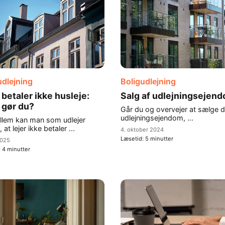
udlejning
Boligudlejning
 betaler ikke husleje:
Salg af udlejningsejen
 gør du?
Går du og overvejer at sælge d
udlejningsejendom, ...
llem kan man som udlejer
 at lejer ikke betaler ...
4. oktober 2024
Læsetid:
5
minutter
2025
:
4
minutter