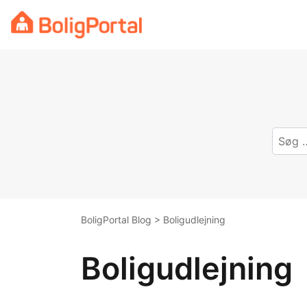
Skip
to
content
BoligPortal Blog
>
Boligudlejning
Boligudlejning