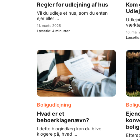
Regler for udlejning af hus
Kom 
Udle
Vil du udleje et hus, som du enten
ejer eller ...
Udlejni
værktøj
11. marts 2025
Læsetid:
4
minutter
16. maj
Læsetid
Boligudlejning
Bolig
Hvad er et
Ejen
beboerklagenævn?
konve
bolig
I dette blogindlæg kan du blive
klogere på, hvad ...
Eftersp