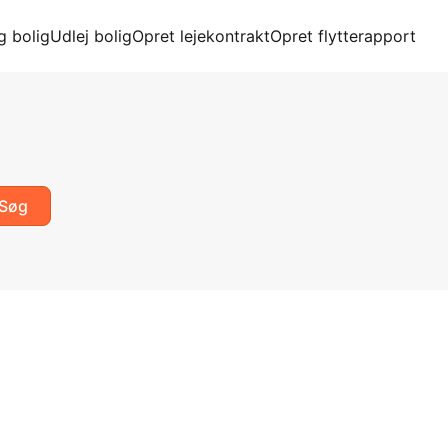
g bolig
Udlej bolig
Opret lejekontrakt
Opret flytterapport