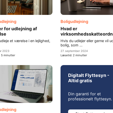
udlejning
Boligudlejning
r for udlejning af
Hvad er
lse
virksomhedsskatteordn
udleje et værelse i en lejlighed,
Hvis du udlejer eller gerne vil u
.
bolig, som ...
ar 2023
27. september 2024
:
5
minutter
Læsetid:
2
minutter
Digitalt Flyttesyn -
Altid gratis
Din garanti for et
professionelt flyttesyn.
udlejning