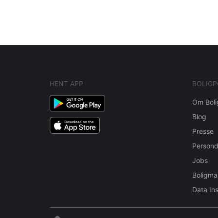
Navigation
til
indlæg
HENT APP
BOLIGP
Om Boli
Blog
Presse
Persond
Jobs
Boligma
Data Ins