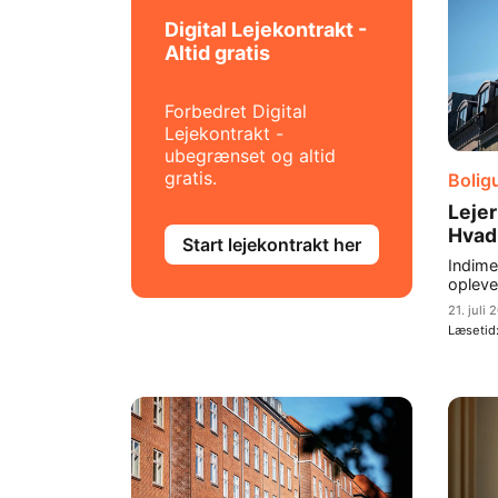
Digital Lejekontrakt -
Altid gratis
Forbedret Digital
Lejekontrakt -
ubegrænset og altid
gratis.
Bolig
Lejer
Hvad
Start lejekontrakt her
Indime
opleve,
21. juli 
Læsetid