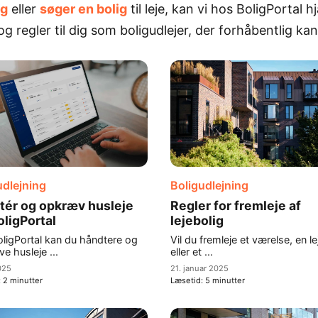
ig
eller
søger en bolig
til leje, kan vi hos BoligPortal 
 regler til dig som boligudlejer, der forhåbentlig ka
udlejning
Boligudlejning
tér og opkræv husleje
Regler for fremleje af
oligPortal
lejebolig
ligPortal kan du håndtere og
Vil du fremleje et værelse, en le
e husleje ...
eller et ...
025
21. januar 2025
:
2
minutter
Læsetid:
5
minutter