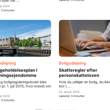
 byer har ...
Læsetid:
5
minutter
ar 2024
:
3
minutter
udlejning
Boligudlejning
geholdelsesplan i
Skatteregler efter
jningsejendomme
personskatteloven
og boligreguleringsloven blev
Hvis du udlejer en bolig, du ikk
 pr. 1. juli 2015, hvor kravet om
bor i, ...
22. januar 2024
ar 2024
Læsetid:
3
minutter
:
3
minutter