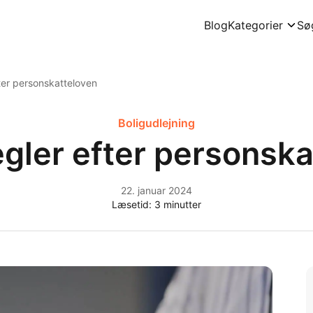
Blog
Kategorier
Sø
ter personskatteloven
Boligudlejning
egler efter personska
22. januar 2024
Læsetid:
3
minutter