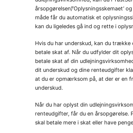
årsopgørelsen’/’Oplysningsskemaet’ og t
måde får du automatisk et oplysningss
kan du ligeledes gå ind og rette i oply
Hvis du har underskud, kan du trække d
betale skat af. Når du udfylder dit opl
betale skat af din udlejningsvirksomhe
dit underskud og dine renteudgifter kla
at du er opmærksom på, at der er en fri
underskud.
Når du har oplyst din udlejningsvirkso
renteudgifter, får du en årsopgørelse.
skal betale mere i skat eller have penge 