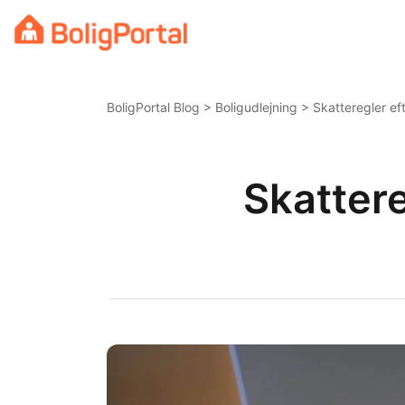
Skip
to
content
BoligPortal Blog
>
Boligudlejning
> Skatteregler ef
Skatter