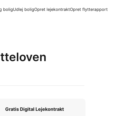
g bolig
Udlej bolig
Opret lejekontrakt
Opret flytterapport
tteloven
Gratis Digital Lejekontrakt