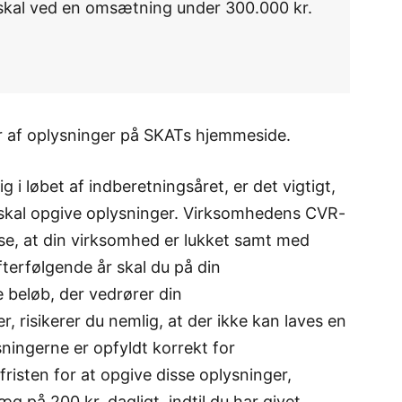
e skal ved en omsætning under 300.000 kr.
er af oplysninger på SKATs hjemmeside.
g i løbet af indberetningsåret, er det vigtigt,
 skal opgive oplysninger. Virksomhedens CVR-
se, at din virksomhed er lukket samt med
fterfølgende år skal du på din
 beløb, der vedrører din
, risikerer du nemlig, at der ikke kan laves en
sningerne er opfyldt korrekt for
risten for at opgive disse oplysninger,
æg på 200 kr. dagligt, indtil du har givet