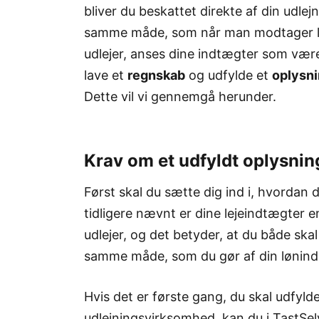
bliver du beskattet direkte af din udl
samme måde, som når man modtager løn
udlejer, anses dine indtægter som vær
lave et
regnskab
og udfylde et
oplysn
Dette vil vi gennemgå herunder.
Krav om et udfyldt oplysni
Først skal du sætte dig ind i, hvordan
tidligere nævnt er dine lejeindtægter e
udlejer, og det betyder, at du både ska
samme måde, som du gør af din lønind
Hvis det er første gang, du skal udfyld
udlejningsvirksomhed, kan du i TastSe