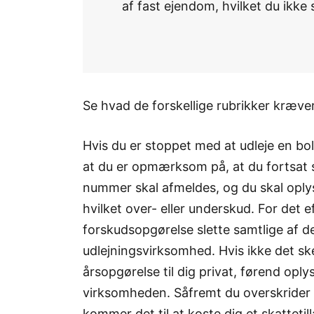
af fast ejendom, hvilket du ikk
Se hvad de forskellige rubrikker kræv
Hvis du er stoppet med at udleje en boli
at du er opmærksom på, at du fortsat
nummer skal afmeldes, og du skal oply
hvilket over- eller underskud. For det e
forskudsopgørelse slette samtlige af de
udlejningsvirksomhed. Hvis ikke det sker
årsopgørelse til dig privat, førend oply
virksomheden. Såfremt du overskrider f
kommer det til at koste dig et skattetill