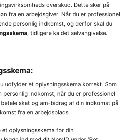
ejningsvirksomheds overskud. Dette sker på
 fra en arbejdsgiver. Når du er professionel
ende personlig indkomst, og derfor skal du
ingsskema
, tidligere kaldet selvangivelse.
ngsskema:
 du udfylder et oplysningsskema korrekt. Som
n personlig indkomst, når du er professionel
l betale skat og am-bidrag af din indkomst på
komst fra en arbejdsplads.
e et oplysningsskema for din
lv logge ind med dit NemID under ‘Ret