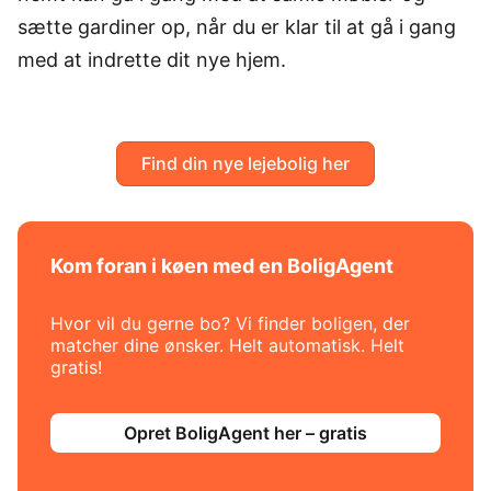
sætte gardiner op, når du er klar til at gå i gang
med at indrette dit nye hjem.
Find din nye lejebolig her
Kom foran i køen med en BoligAgent
Hvor vil du gerne bo? Vi finder boligen, der
matcher dine ønsker. Helt automatisk. Helt
gratis!
Opret BoligAgent her – gratis