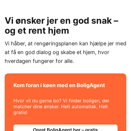
Vi ønsker jer en god snak –
og et rent hjem
Vi håber, at rengøringsplanen kan hjælpe jer med
at få en god dialog og skabe et hjem, hvor
hverdagen fungerer for alle.
Kom foran i køen med en BoligAgent
Hvor vil du gerne bo? Vi finder boligen, der
matcher dine ønsker. Helt automatisk. Helt
gratis!
Opret BoligAgent her – gratis