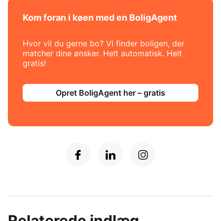
Kom foran i køen med en BoligAgent
Hvor vil du gerne bo? Vi finder boligen, der
matcher dine ønsker. Helt automatisk. Helt
gratis!
Opret BoligAgent her – gratis
Relaterede indlæg