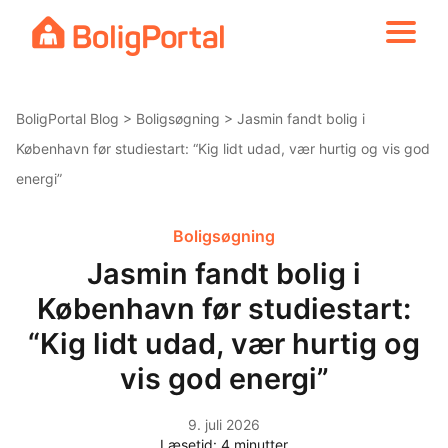
Skip
to
content
BoligPortal Blog
>
Boligsøgning
> Jasmin fandt bolig i
København før studiestart: “Kig lidt udad, vær hurtig og vis god
energi”
Boligsøgning
Jasmin fandt bolig i
København før studiestart:
“Kig lidt udad, vær hurtig og
vis god energi”
9. juli 2026
Læsetid:
4
minutter