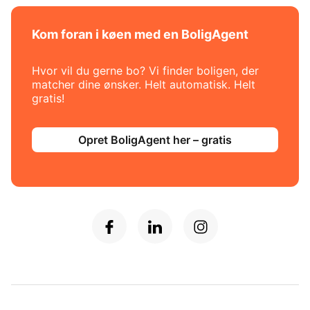
Kom foran i køen med en BoligAgent
Hvor vil du gerne bo? Vi finder boligen, der
matcher dine ønsker. Helt automatisk. Helt
gratis!
Opret BoligAgent her – gratis