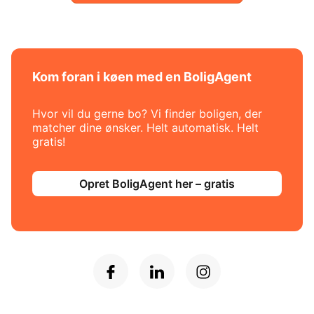
Kom foran i køen med en BoligAgent
Hvor vil du gerne bo? Vi finder boligen, der
matcher dine ønsker. Helt automatisk. Helt
gratis!
Opret BoligAgent her – gratis