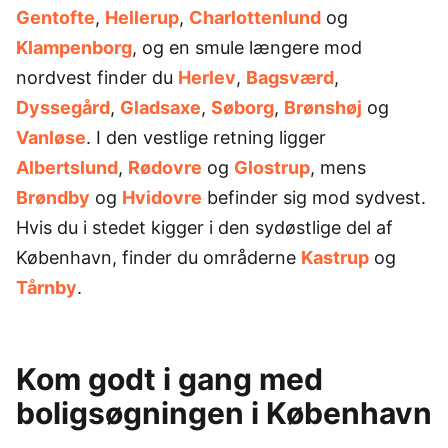
Gentofte
,
Hellerup
,
Charlottenlund
og
Klampenborg
, og en smule længere mod
nordvest finder du
Herlev
,
Bagsværd
,
Dyssegård
,
Gladsaxe
,
Søborg
,
Brønshøj
og
Vanløse
. I den vestlige retning ligger
Albertslund
,
Rødovre
og
Glostrup
, mens
Brøndby
og
Hvidovre
befinder sig mod sydvest.
Hvis du i stedet kigger i den sydøstlige del af
København, finder du områderne
Kastrup
og
Tårnby
.
Kom godt i gang med
boligsøgningen i København