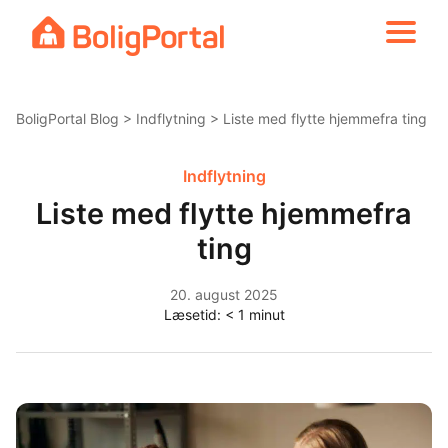
Skip
to
content
BoligPortal Blog
>
Indflytning
> Liste med flytte hjemmefra ting
Indflytning
Liste med flytte hjemmefra
ting
20. august 2025
Læsetid:
< 1
minut