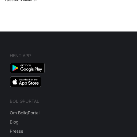
HENT APP
BOLIGPORTAL
Om BoligPortal
Blog
Presse