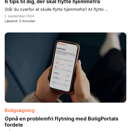
6 tips til dig, der skal flytte hjemmefra
Står du overfor at skulle flytte hjemmefra? At flytte ...
1. september 2024
Læsetid:
2
minutter
Boligsøgning
Opnå en problemfri flytning med BoligPortals
fordele